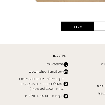
שליחה
יצירת קשר
לי
054-6988559
tapetim.shop@gmail.com
סניף ראשל"צ - אברהם בומה שביט 1
ראשון לציון מתחם יוקה פארק, קומה
שובות
2, יחידה C202 (מול איקאה)
ישות
סניף ת"א - בוגרשוב 56 תל אביב