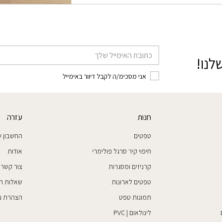
דוא׳׳ל
לנו!
אני מסכימ/ה לקבל דיוור באימייל
חנות
עזרה
טפטים
החשבון ש
חיפוי קיר סרגל פולימרי
אודות
קרניזים ומסגרות
צור קשר
טפטים לארונות
שאלות ת
תמונות טפט
הצהרת נג
לינולאום | PVC