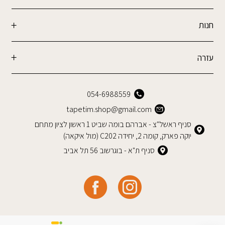
חנות
עזרה
054-6988559
tapetim.shop@gmail.com
סניף ראשל"צ - אברהם בומה שביט 1 ראשון לציון מתחם
יוקה פארק, קומה 2, יחידה C202 (מול איקאה)
סניף ת"א - בוגרשוב 56 תל אביב