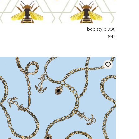
טפט bee style
₪
45
Add wishlist