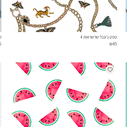
טפט ג’ונגל שרשראות 4
ט
5
₪
45
Add wishlist