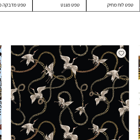
טפט לוח מחיק
טפט מגנט
טפט מדבקה פר
Add wishlist