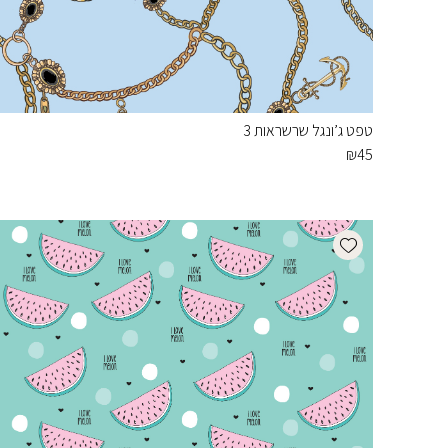
טפט ג’ונגל שרשראות 3
₪
45
Add wishlist