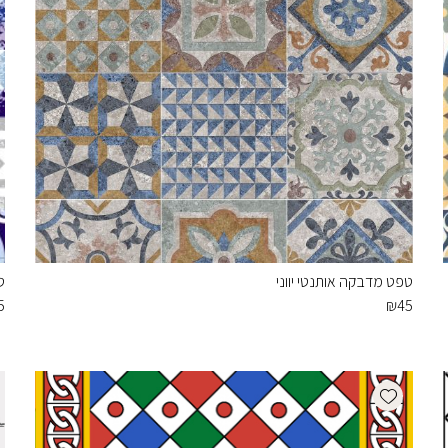
טפט מדבקה אותנטי יווני
ט
5
₪
45
Add wishlist