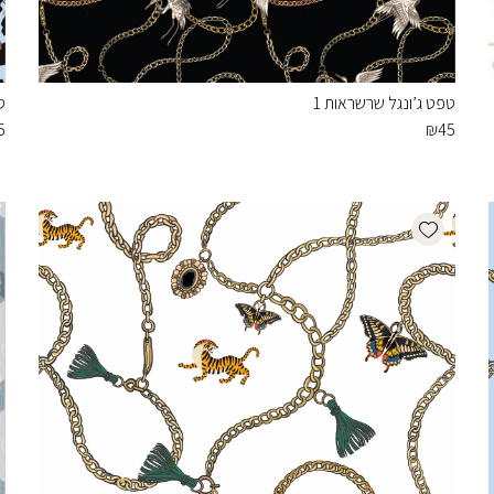
טפט ג’ונגל שרשראות 1
ט
5
₪
45
Add wishlist