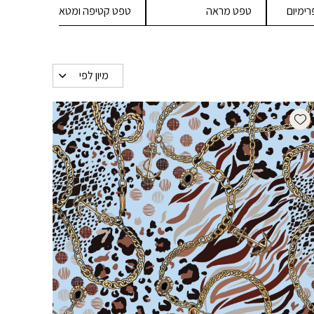
ימיום
טפט מראה
טפט קטיפה ומטאלים
טפ
מיון לפי
Add wishlist