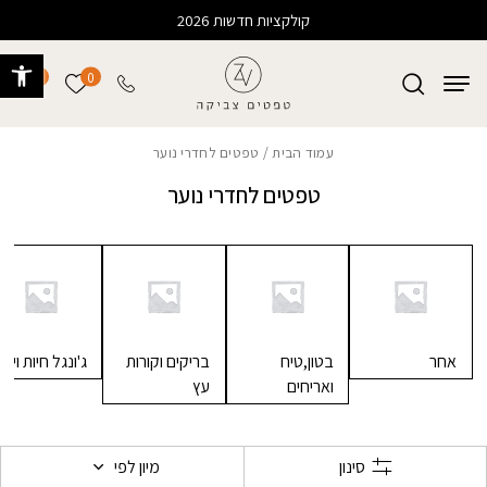
בחזרה למעלה
Skip to Content
קולקציות חדשות 2026
פתח 
0
0
הרשימה של
עמוד הבית
/ טפטים לחדרי נוער
טפטים לחדרי נוער
אחר
בטון,טיח
בריקים וקורות
ג'ונגל חיות וים
ואריחים
עץ
סינון
מיון לפי