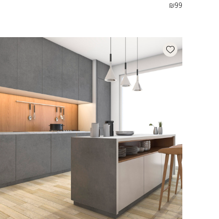
₪
99
Add wishlist