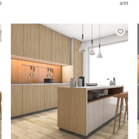
9
₪
99
Add wishlist