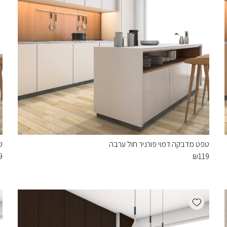
טפט מדבקה דמוי פורניר חול ערבה
ט
9
₪
119
Add wishlist