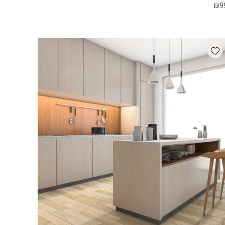
₪
9
Add wishlist