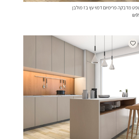
פט מדבקה פרימיום דמוי עץ בז מולבן
₪
9
Add wishlist