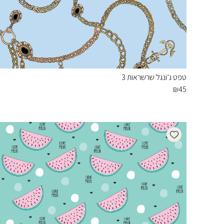
טפט ג’ונגל שרשראות 3
₪
45
Add wishlist