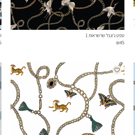
טפט ג’ונגל שרשראות 1
ט
5
₪
45
Add wishlist