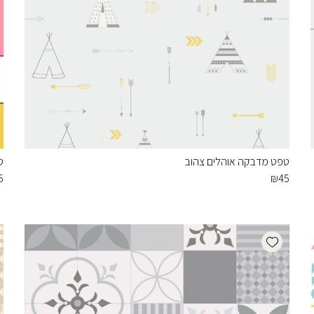
טפט מדבקה אוהלים צהוב
ט
5
₪
45
Add wishlist