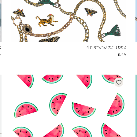
טפט ג’ונגל שרשראות 4
ט
5
₪
45
Add wishlist