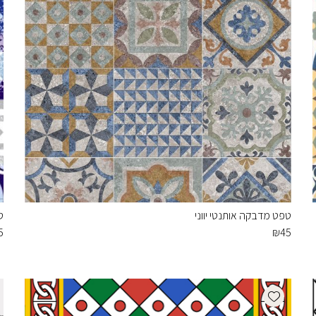
טפט מדבקה אותנטי יווני
ט
5
₪
45
Add wishlist