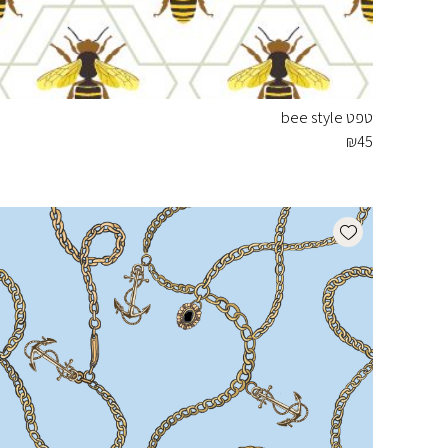
טפט bee style
₪
45
Add wishlist