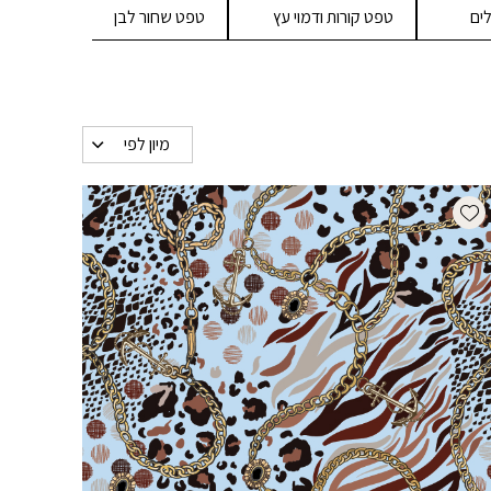
ים
טפט קורות ודמוי עץ
טפט שחור לבן
כוכ
ופפ
מיון לפי
Add wishlist