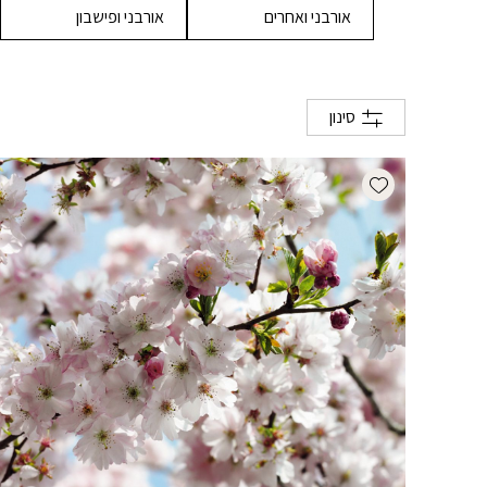
אורבני ואחרים
אורבני ופישבון
סינון
Add wishlist