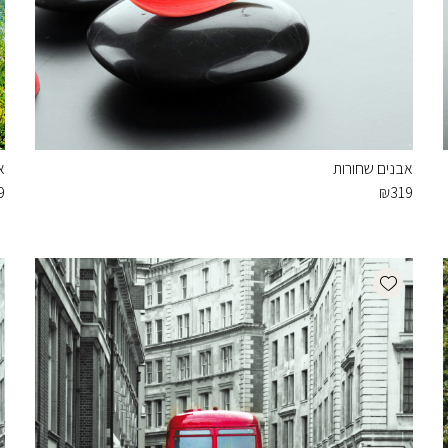
אבנים שחורות
א
9
₪
319
Add wishlist