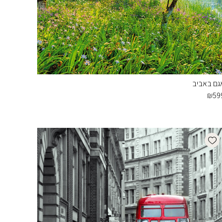
גם באביב
₪
59
Add wishlist