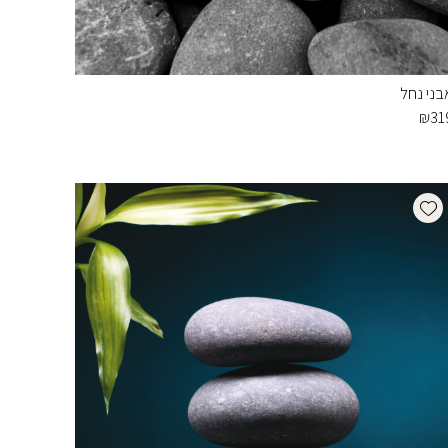
בני נחל
₪
31
Add wishlist