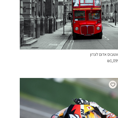
וטובוס אדום לונדון
₪
1,09
Add wishlist