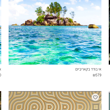
אי בודד בקאריביים
א
0
₪
579
Add wishlist