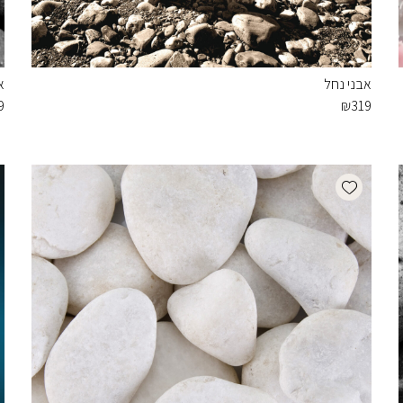
אבני נחל
א
9
₪
319
Add wishlist