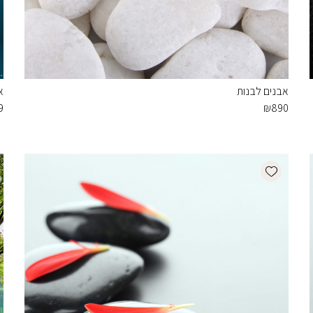
אבנים לבנות
א
9
₪
890
Add wishlist