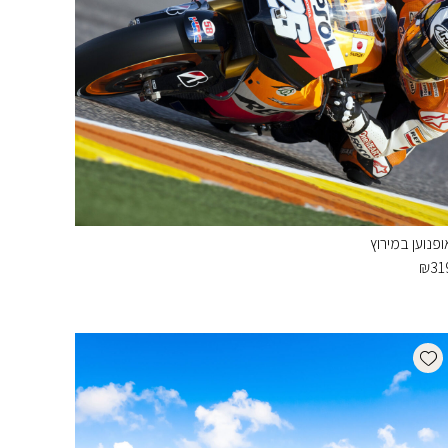
ופנוען במירוץ
₪
31
Add wishlist