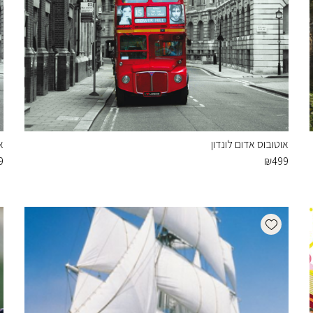
אוטובוס אדום לונדון
א
9
₪
499
Add wishlist