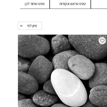
טפט טראצו ונקודות
טפט שחור לבן
טפט
מיון לפי
Add wishlist