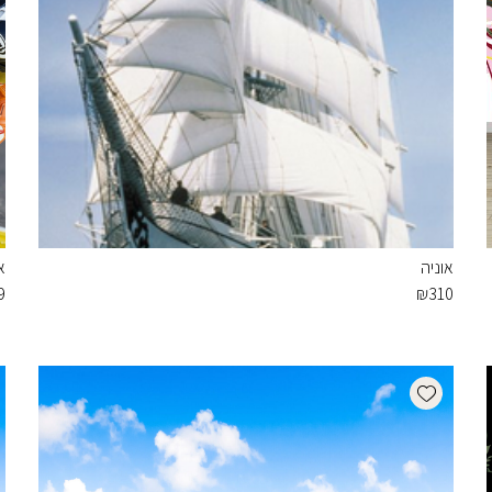
אוניה
א
9
₪
310
Add wishlist