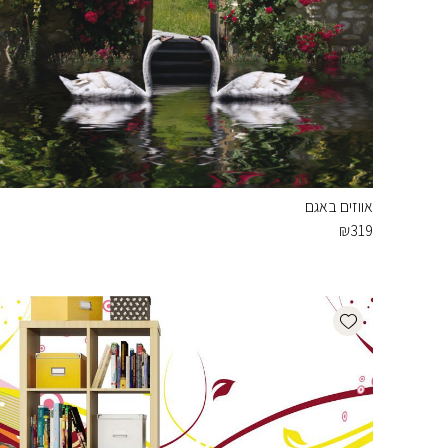
אווזים באגם
₪
319
Add wishlist