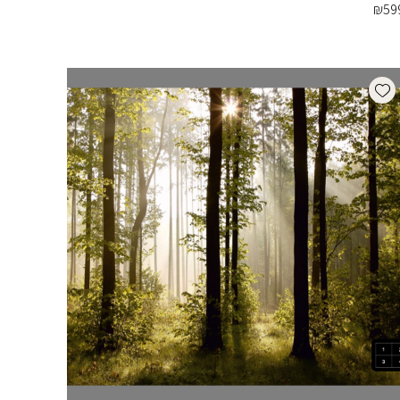
₪
59
Add wishlist