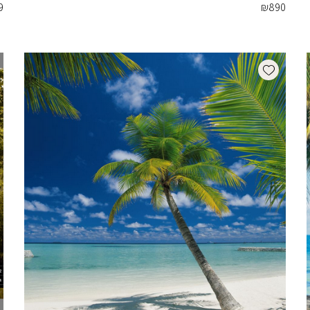
9
₪
890
Add wishlist