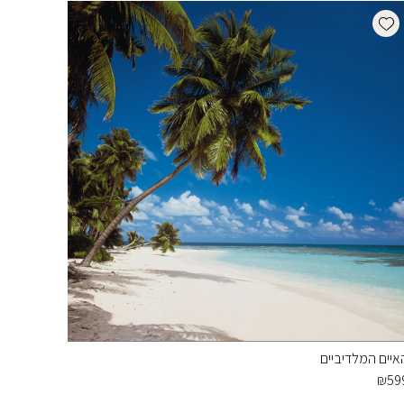
Add wishlist
איים המלדיביים
₪
59