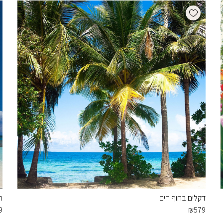
Add wishlist
דקלים בחוף הים
ה
9
₪
579