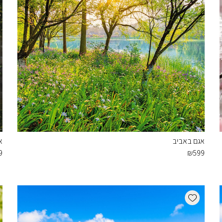
אגם באביב
א
9
₪
599
Add wishlist