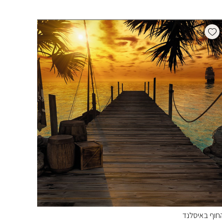
Add wishlist
חוף באיסלנד