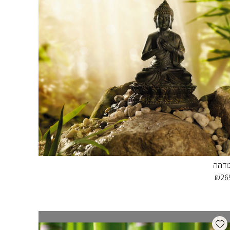
ודהה
₪
26
Add wishlist