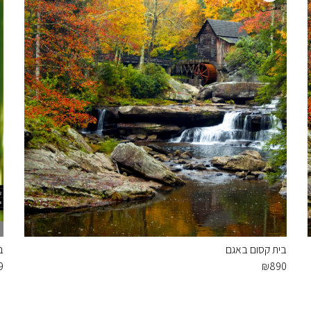
בית קסום באגם
ב
9
₪
890