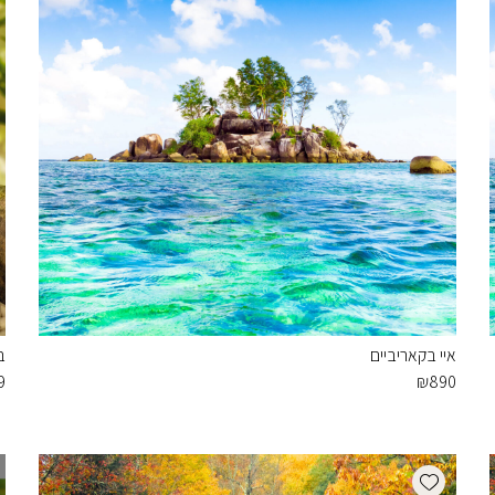
איי בקאריביים
ב
9
₪
890
Add wishlist