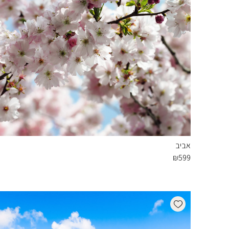
אביב
₪
599
Add wishlist