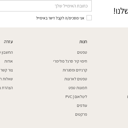
דוא׳׳ל
לנו!
אני מסכימ/ה לקבל דיוור באימייל
חנות
עזרה
טפטים
החשבון ש
חיפוי קיר סרגל פולימרי
אודות
קרניזים ומסגרות
צור קשר
טפטים לארונות
שאלות ת
תמונות טפט
הצהרת נג
לינולאום | PVC
עודפים
פרקטים