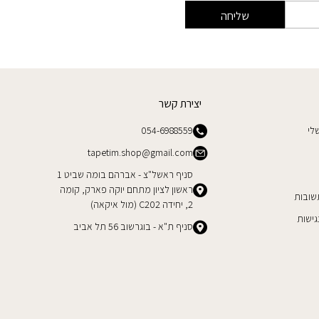
שליחה
יצירת קשר
לי
054-6988559
tapetim.shop@gmail.com
סניף ראשל"צ - אברהם בומה שביט 1
ראשון לציון מתחם יוקה פארק, קומה
שובות
2, יחידה C202 (מול איקאה)
ישות
סניף ת"א - בוגרשוב 56 תל אביב