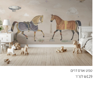
טפט אורס דרים
129
₪
למ״ר