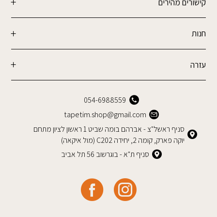
קישורים מהירים
חנות
עזרה
054-6988559
tapetim.shop@gmail.com
סניף ראשל"צ - אברהם בומה שביט 1 ראשון לציון מתחם
יוקה פארק, קומה 2, יחידה C202 (מול איקאה)
סניף ת"א - בוגרשוב 56 תל אביב