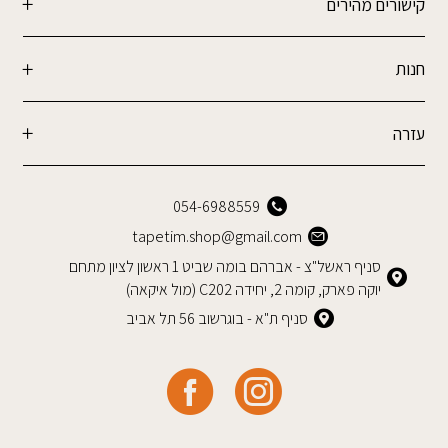
קישורים מהירים
חנות
עזרה
054-6988559
tapetim.shop@gmail.com
סניף ראשל"צ - אברהם בומה שביט 1 ראשון לציון מתחם
יוקה פארק, קומה 2, יחידה C202 (מול איקאה)
סניף ת"א - בוגרשוב 56 תל אביב