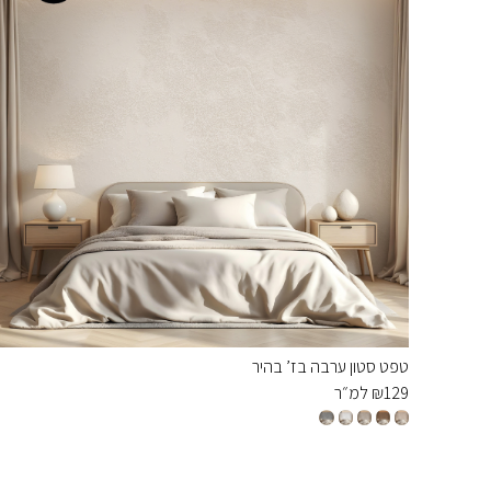
טפט סטון ערבה בז’ בהיר
129
₪
למ״ר