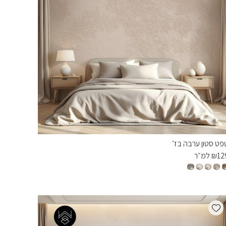
פט סטון ערבה בז’
12
₪
למ״ר
Add wishlist