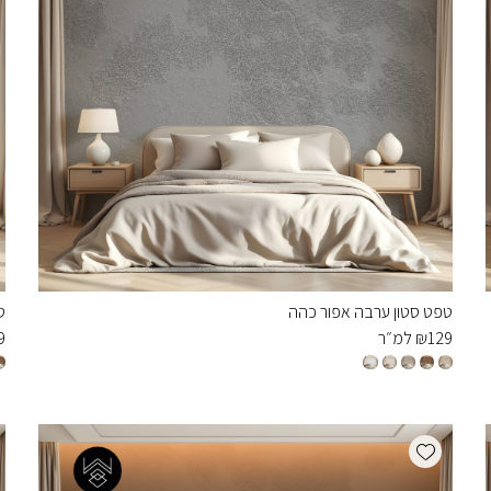
טפט סטון ערבה אפור כהה
ט
129
₪
למ״ר
9
Add wishlist