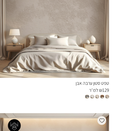
טפט סטון ערבה אבן
129
₪
למ״ר
Add wishlist