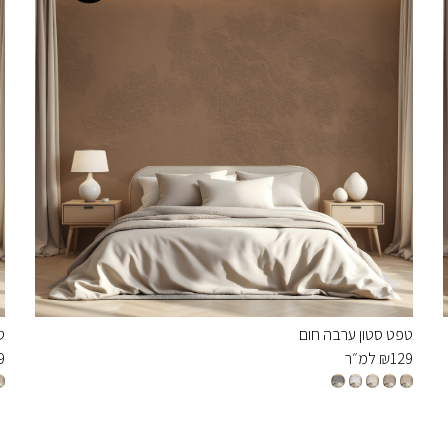
טפט סטון ערבה חום
ט
129
₪
למ״ר
9