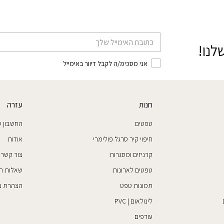
דוא׳׳ל
לנו!
אני מסכימ/ה לקבל דיוור באימייל
חנות
עזרה
טפטים
החשבון ש
חיפוי קיר סרגל פולימרי
אודות
קרניזים ומסגרות
צור קשר
טפטים לארונות
שאלות ת
תמונות טפט
הצהרת נג
לינולאום | PVC
עודפים