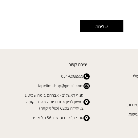
שליחה
יצירת קשר
לי
054-6988559
tapetim.shop@gmail.com
סניף ראשל"צ - אברהם בומה שביט 1
ראשון לציון מתחם יוקה פארק, קומה
שובות
2, יחידה C202 (מול איקאה)
ישות
סניף ת"א - בוגרשוב 56 תל אביב