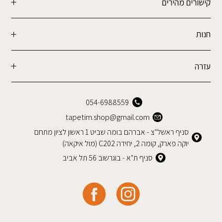
קישורים מהירים
חנות
עזרה
054-6988559
tapetim.shop@gmail.com
סניף ראשל"צ - אברהם בומה שביט 1 ראשון לציון מתחם
יוקה פארק, קומה 2, יחידה C202 (מול איקאה)
סניף ת"א - בוגרשוב 56 תל אביב