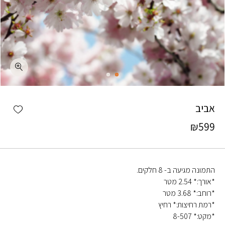
כמות אביב
shlist
אביב
₪
599
התמונה מגיעה ב- 8 חלקים.
*אורך:* 2.54 מטר
*רוחב:* 3.68 מטר
*רמת רחיצות:* רחיץ
*מקט:* 8-507