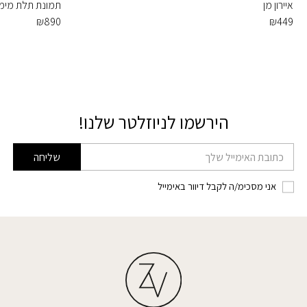
איירון מן
תמונת תלת מימ
₪
890
₪
449
הירשמו לניוזלטר שלנו!
דוא׳׳ל
שליחה
אני מסכימ/ה לקבל דיוור באימייל