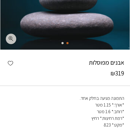
כמות אבנים מפוסלות
shlist
אבנים מפוסלות
₪
319
התמונה מגיעה בחלק אחד.
*אורך:* 1.15 מטר
*רוחב:* 1.6 מטר
*רמת רחיצות:* רחיץ
*מקט:* 823