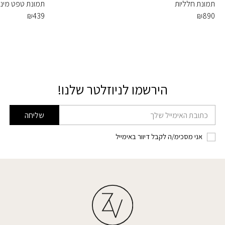
תמונת חלליות
תמונת טפט מיני ו
₪
439
₪
890
הירשמו לניוזלטר שלנו!
דוא׳׳ל
שליחה
אני מסכימ/ה לקבל דיוור באימייל