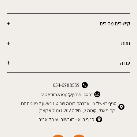
קישורים מהירים
חנות
עזרה
054-6988559
tapetim.shop@gmail.com
סניף ראשל"צ - אברהם בומה שביט 1 ראשון לציון מתחם
יוקה פארק, קומה 2, יחידה C202 (מול איקאה)
סניף ת"א - בוגרשוב 56 תל אביב