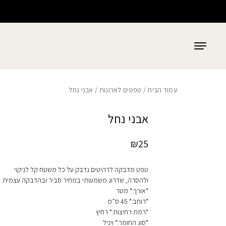
כמות אבני נחל
בחזרה למעלה
Skip to Content
עמוד הבית
/
טפטים לארונות
/ אבני נחל
אבני נחל
₪
25
טפט מדבקה לרהיטים נדבק על כל משטח קל לניקוי
ולהסרה, שדרוג משמעותי במחיר סביר ובהדבקה עצמית.
*אורך:* מטר
*רוחב:* 45 ס”מ
*רמת רחיצות:* רחיץ
*סוג החומר:* ויניל