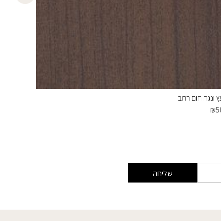
ץ ונגה חום רחב
כסף מבר
₪
35
₪
5
שליחה