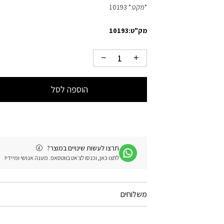
*מקט:* 10193
מק"ט:
10193
הוספה לסל
תרצו לעשות שינויים במוצר?
לחצו כאן, וכנסו לצ׳אט בווטסאפ. מענה אנושי ומיידי!
משלוחים