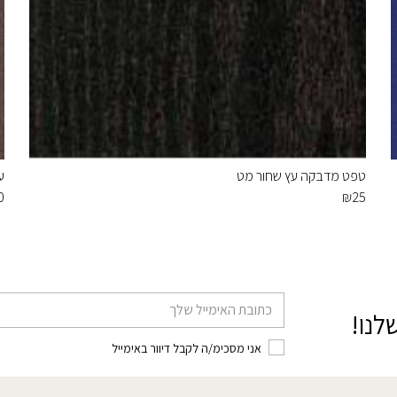
טפט מדבקה עץ שחור מט
ע
0
₪
25
דוא׳׳ל
לנו!
אני מסכימ/ה לקבל דיוור באימייל