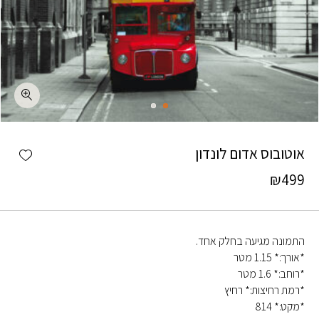
כמות אוטובוס אדום לונדון
shlist
אוטובוס אדום לונדון
₪
499
התמונה מגיעה בחלק אחד.
*אורך:* 1.15 מטר
*רוחב:* 1.6 מטר
*רמת רחיצות:* רחיץ
*מקט:* 814