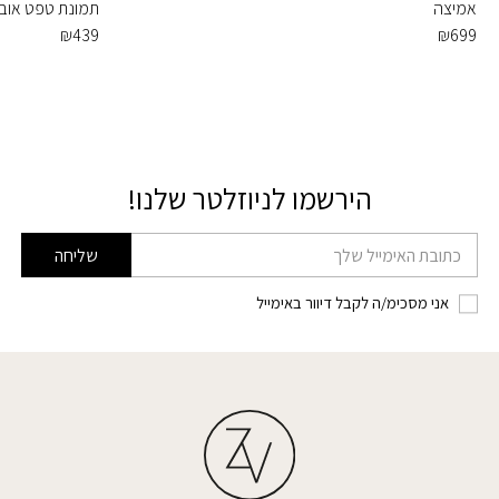
אמיצה
תמונת טפט אובי ו
₪
439
₪
699
הירשמו לניוזלטר שלנו!
דוא׳׳ל
שליחה
אני מסכימ/ה לקבל דיוור באימייל