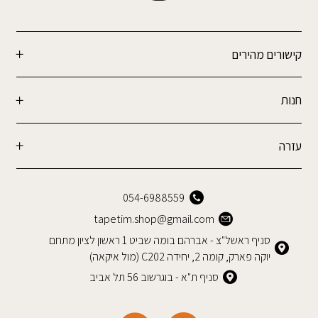
קישורים מהירים
חנות
עזרה
054-6988559
tapetim.shop@gmail.com
סניף ראשל"צ - אברהם בומה שביט 1 ראשון לציון מתחם
יוקה פארק, קומה 2, יחידה C202 (מול איקאה)
סניף ת"א - בוגרשוב 56 תל אביב