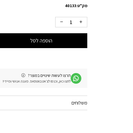
מק"ט:
40133
הוספה לסל
תרצו לעשות שינויים במוצר?
לחצו כאן, וכנסו לצ׳אט בווטסאפ. מענה אנושי ומיידי!
משלוחים