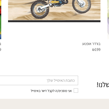
בורדר אופנוע
ב
9
₪
199
דוא׳׳ל
לנו!
אני מסכימ/ה לקבל דיוור באימייל