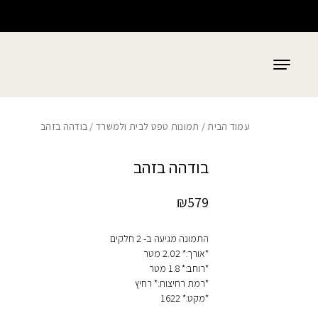
כמות בודהה בזהב
בחזרה למעלה
Skip to Content
עמוד הבית
/
תמונות טפט לבית ולמשרד
/ בודהה בזהב
בודהה בזהב
₪
579
התמונה מגיעה ב- 2 חלקים
*אורך:* 2.02 מטר
*רוחב:* 1.8 מטר
*רמת רחיצות:* רחיץ
*מקט:* 1622