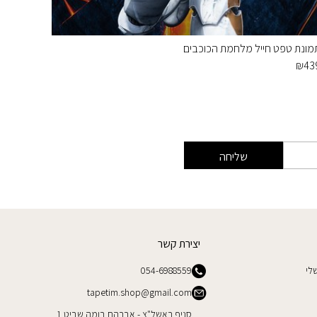
מונת טפט חייל מלחמת הכוכבים
תמונת ט
₪
449
₪
43
שליחה
יצירת קשר
לי
054-6988559
tapetim.shop@gmail.com
סניף ראשל"צ - אברהם בומה שביט 1