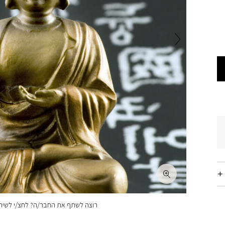
רוצה לשתף את החבר/ה? לחצ/י לשיתו