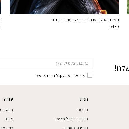
תמונת טפט דארת’ ויידר מלחמת הכוכבים
ת
9
₪
439
דוא׳׳ל
לנו!
אני מסכימ/ה לקבל דיוור באימייל
חנות
עזרה
טפטים
החשבון ש
חיפוי קיר סרגל פולימרי
אודות
קרניזים ומסגרות
צור קשר