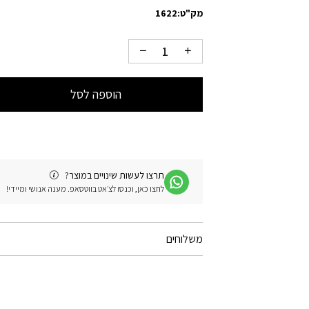
מק"ט:
1622
הוספה לסל
תרצו לעשות שינויים במוצר?
לחצו כאן, וכנסו לצ׳אט בווטסאפ. מענה אנושי ומיידי!
משלוחים