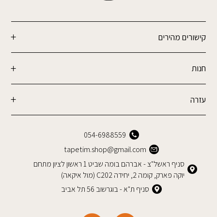
קישורים מהירים
חנות
עזרה
054-6988559
tapetim.shop@gmail.com
סניף ראשל"צ - אברהם בומה שביט 1 ראשון לציון מתחם
יוקה פארק, קומה 2, יחידה C202 (מול איקאה)
סניף ת"א - בוגרשוב 56 תל אביב