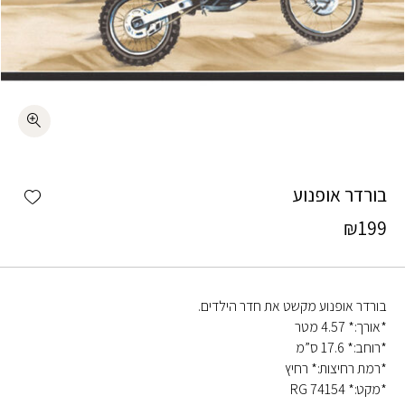
כמות בורדר אופנוע
shlist
בורדר אופנוע
₪
199
בורדר אופנוע מקשט את חדר הילדים.
*אורך:* 4.57 מטר
*רוחב:* 17.6 ס”מ
*רמת רחיצות:* רחיץ
*מקט:* RG 74154