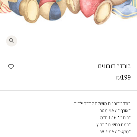
כמות בורדר דובונים
shlist
בורדר דובונים
₪
199
בורדר דובנים מושלם לחדר ילדים.
*אורך:* 4.57 מטר
*רוחב:* 17.6 ס”מ
*רמת רחיצות:* רחיץ
*מקט:* LW 79157