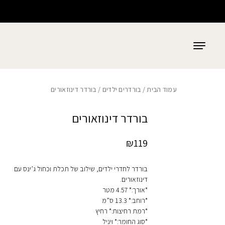
כמות בורדר דינוזאורים
בחזרה למעלה
Skip to Content
עמוד הבית
/
בורדרים ילדים
/ בורדר דינוזאורים
בורדר דינוזאורים
₪
119
בורדר לחדרי ילדים, שילוב של תכלת וכחול ג’ינס עם
דינוזאורים.
*אורך:* 4.57 מטר
*רוחב:* 13.3 ס”מ
*רמת רחיצות:* רחיץ
*סוג החומר:* ויניל