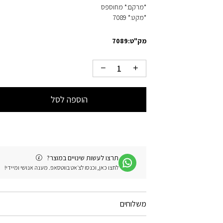
*מרקם:* מחוספס
*מקט:* 7089
מק"ט:
7089
הוספה לסל
תרצו לעשות שינויים במוצר?
לחצו כאן, וכנסו לצ׳אט בווטסאפ. מענה אנושי ומיידי!
משלוחים