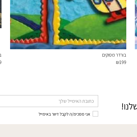
בורדר מסוקים
ב
9
₪
199
דוא׳׳ל
לנו!
אני מסכימ/ה לקבל דיוור באימייל