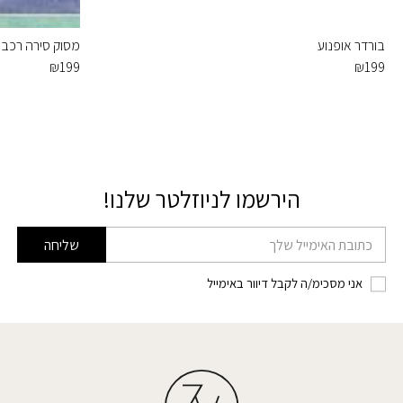
בורדר אופנוע
מסוק סירה רכב
₪
199
₪
199
הירשמו לניוזלטר שלנו!
דוא׳׳ל
שליחה
אני מסכימ/ה לקבל דיוור באימייל