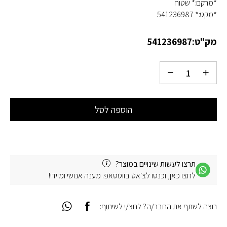
*מרקם:* שטוח
*מקט:* 541236987
מק"ט:
541236987
הוספה לסל
תרצו לעשות שינויים במוצר?
לחצו כאן, וכנסו לצ׳אט בווטסאפ. מענה אנושי ומיידי!
רוצה לשתף את החבר/ה? לחצ/י לשיתוף: