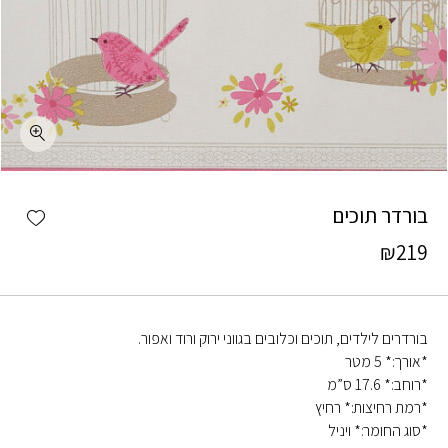
כמות בורדר תוכים
shlist
בורדר תוכים
₪
219
בורדרים לילדים, תוכים וכלובים בגווני ירוק ורוד ואפור.
*אורך:* 5 מטר
*רוחב:* 17.6 ס”מ
*רמת רחיצות:* רחיץ
*סוג החומר:* ויניל