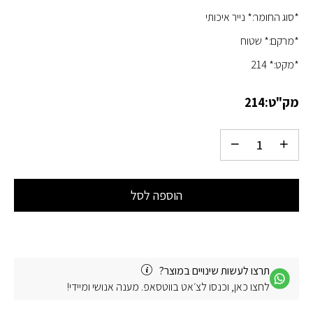
*סוג החומר:* נייר איכותי
*מרקם:* שטוח
*מקט:* 214
מק"ט:
214
הוספה לסל
תרצו לעשות שינויים במוצר?
לחצו כאן, וכנסו לצ׳אט בווטסאפ. מענה אנושי ומיידי!