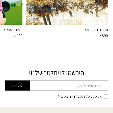
תמונת תלת מימד
תמונת טפט מיקי 
₪
439
₪
890
הירשמו לניוזלטר שלנו!
דוא׳׳ל
שליחה
אני מסכימ/ה לקבל דיוור באימייל