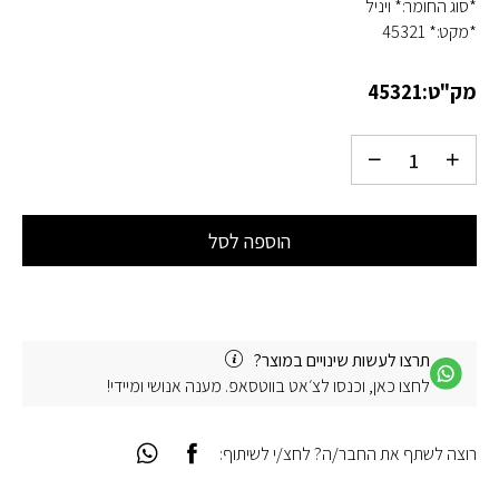
*סוג החומר:* ויניל
*מקט:* 45321
מק"ט:
45321
הוספה לסל
תרצו לעשות שינויים במוצר?
לחצו כאן, וכנסו לצ׳אט בווטסאפ. מענה אנושי ומיידי!
רוצה לשתף את החבר/ה? לחצ/י לשיתוף: