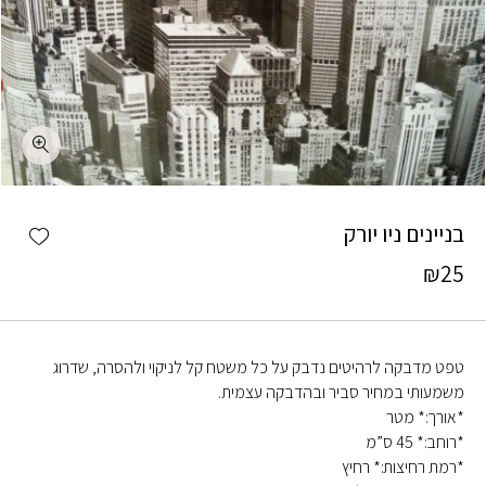
כמות בניינים ניו יורק
shlist
בניינים ניו יורק
₪
25
טפט מדבקה לרהיטים נדבק על כל משטח קל לניקוי ולהסרה, שדרוג
משמעותי במחיר סביר ובהדבקה עצמית.
*אורך:* מטר
*רוחב:* 45 ס”מ
*רמת רחיצות:* רחיץ