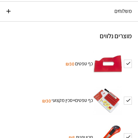
משלוחים
מוצרים נלווים
כף טפטים
₪30
כף טפטים+סכין מקצועי
₪30
סכין יפנית
₪8