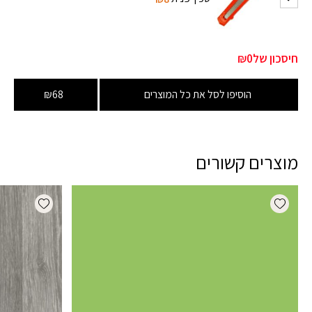
חיסכון של
₪0
הוסיפו לסל את כל המוצרים
₪68
מוצרים קשורים
dd wishlist
Add wishlist