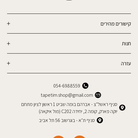
קישורים מהירים
חנות
עזרה
054-6988559
tapetim.shop@gmail.com
סניף ראשל"צ - אברהם בומה שביט 1 ראשון לציון מתחם
יוקה פארק, קומה 2, יחידה C202 (מול איקאה)
סניף ת"א - בוגרשוב 56 תל אביב