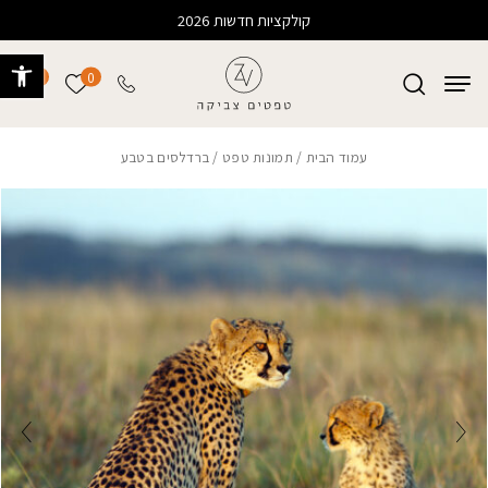
בחזרה למעלה
Skip to Content
קולקציות חדשות 2026
פתח 
0
0
הרשימה של
עמוד הבית
/
תמונות טפט
/ ברדלסים בטבע