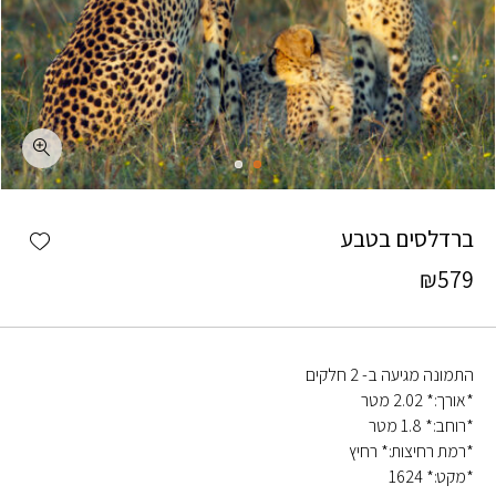
כמות ברדלסים בטבע
shlist
ברדלסים בטבע
₪
579
התמונה מגיעה ב- 2 חלקים
*אורך:* 2.02 מטר
*רוחב:* 1.8 מטר
*רמת רחיצות:* רחיץ
*מקט:* 1624