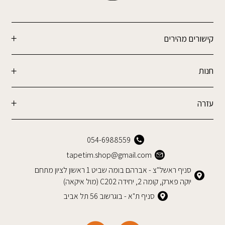
קישורים מהירים
חנות
עזרה
054-6988559
tapetim.shop@gmail.com
סניף ראשל"צ - אברהם בומה שביט 1 ראשון לציון מתחם
יוקה פארק, קומה 2, יחידה C202 (מול איקאה)
סניף ת"א - בוגרשוב 56 תל אביב