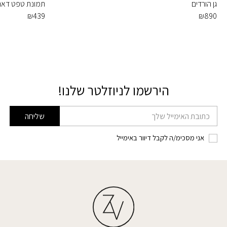
גן הורדים
תמונת טפט דארת
₪
439
₪
890
הירשמו לניוזלטר שלנו!
דוא׳׳ל
שליחה
אני מסכימ/ה לקבל דיוור באימייל