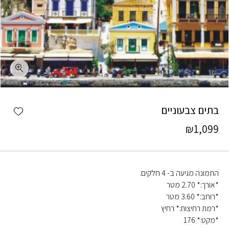
כמות בתים צבעוניים
shlist
בתים צבעוניים
₪
1,099
התמונה מגיעה ב- 4 חלקים.
*אורך:* 2.70 מטר
*רוחב:* 3.60 מטר
*רמת רחיצות:* רחיץ
*מקט:* 176