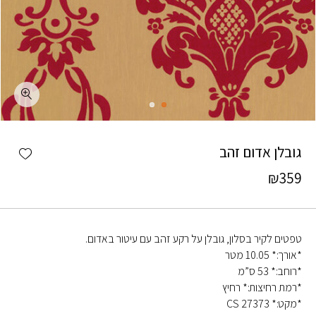
כמות גובלן אדום זהב
shlist
גובלן אדום זהב
₪
359
טפטים לקיר בסלון, גובלן על רקע זהב עם עיטור באדום.
*אורך:* 10.05 מטר
*רוחב:* 53 ס”מ
*רמת רחיצות:* רחיץ
*מקט:* CS 27373