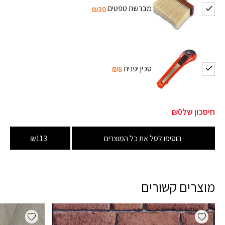
מברשת טפטים
₪30
סכין יפנית
₪8
חיסכון של
₪0
הוסיפו לסל את כל המוצרים
₪113
מוצרים קשורים
dd wishlist
Add wishlist