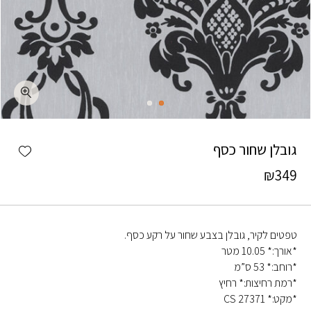
כמות גובלן שחור כסף
shlist
גובלן שחור כסף
₪
349
טפטים לקיר, גובלן בצבע שחור על רקע כסף.
*אורך:* 10.05 מטר
*רוחב:* 53 ס”מ
*רמת רחיצות:* רחיץ
*מקט:* CS 27371