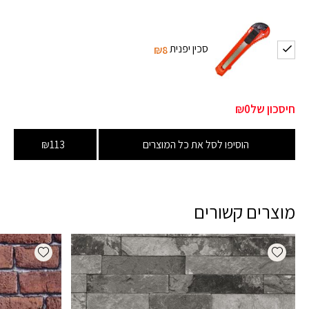
סכין יפנית
₪8
חיסכון של
₪0
הוסיפו לסל את כל המוצרים
₪113
מוצרים קשורים
dd wishlist
Add wishlist