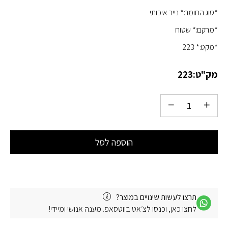
*סוג החומר:* נייר איכותי
*מרקם:* שטוח
*מקט:* 223
מק"ט:
223
הוספה לסל
תרצו לעשות שינויים במוצר?
לחצו כאן, וכנסו לצ׳אט בווטסאפ. מענה אנושי ומיידי!