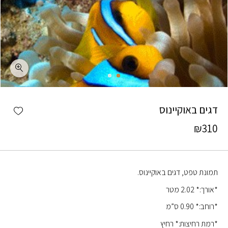
כמות דגים באוקיינוס
shlist
דגים באוקיינוס
₪
310
תמונת טפט, דגים באוקיינוס.
*אורך:* 2.02 מטר
*רוחב:* 0.90 ס”מ
*רמת רחיצות:* רחיץ