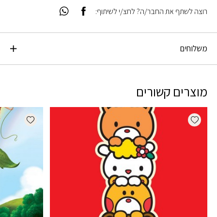
רוצה לשתף את החבר/ה? לחצ/י לשיתוף:
משלוחים
מוצרים קשורים
dd wishlist
Add wishlist