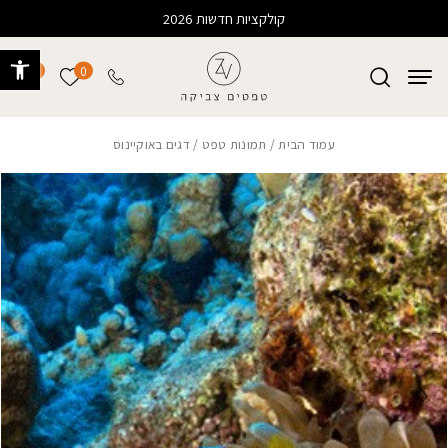
בחזרה למעלה
Skip to Content
קולקציות חדשות 2026
פתח 
0
0
הרשימה של
עמוד הבית
/
תמונות טפט
/ דגים באוקיינוס