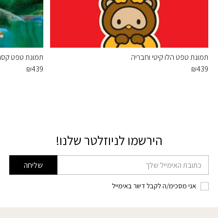
תמונת טפט הלו קיטי וחבריה
תמונת טפט קסם 
₪
439
₪
439
הירשמו לניוזלטר שלנו!
דוא׳׳ל
שליחה
אני מסכימ/ה לקבל דיוור באימייל