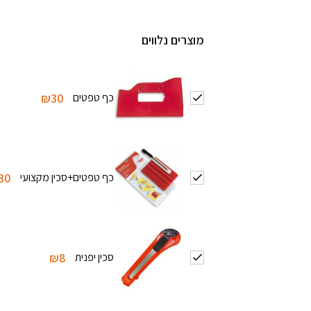
מוצרים נלווים
כף טפטים
₪30
כף טפטים+סכין מקצועי
30
סכין יפנית
₪8