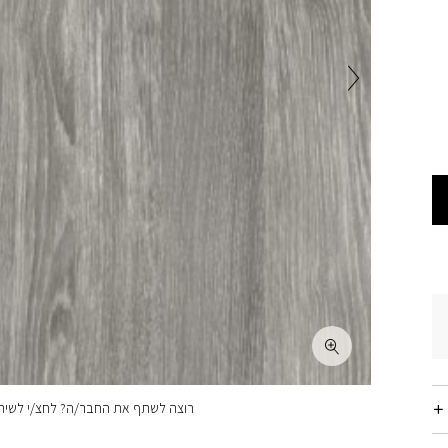
רוצה לשתף את החבר/ה? לחצ/י לשיתו