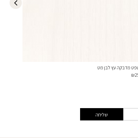
פט מדבקה עץ לבן מט
טפט מדב
₪
25
₪
2
שליחה