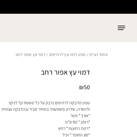
כמות דמוי עץ אפור רחב
בחזרה למעלה
Skip to Content
עמוד הבית
/
טפט דמוי עץ לרהיטים
/ דמוי עץ אפור רחב
דמוי עץ אפור רחב
₪
50
טפט מדבקה לרהיטים נדבק על כל משטח קל לניקוי
ולהסרה, שדרוג משמעותי במחיר סביר ובהדבקה עצמית.
*אורך:* מטר
*רוחב:* 90 ס”מ
*רמת רחיצות:* רחיץ
*סוג החומר:* ויניל