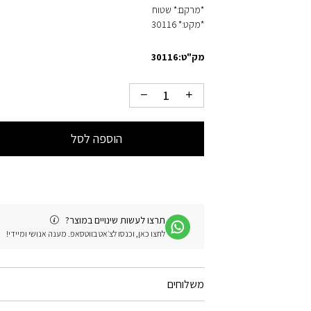
*מרקם:* שטוח
*מקט:* 30116
מק"ט:
30116
הוספה לסל
תרצו לעשות שינויים במוצר?
לחצו כאן, וכנסו לצ׳אט בווטסאפ. מענה אנושי ומיידי!
משלוחים