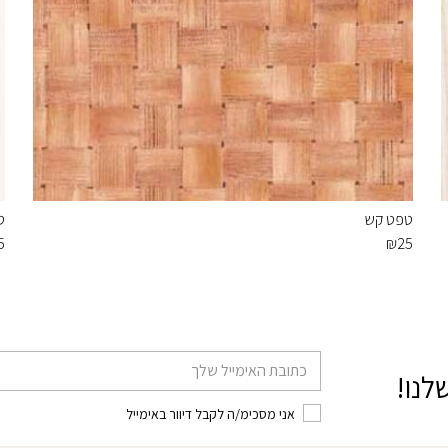
טפט קש
ט
5
₪
25
דוא׳׳ל
לנו!
אני מסכימ/ה לקבל דיוור באימייל