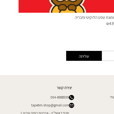
מונת טפט הלו קיטי וחבריה
תמונת ח
₪
890
₪
43
שליחה
יצירת קשר
לי
054-6988559
tapetim.shop@gmail.com
סניף ראשל"צ - אברהם בומה שביט 1