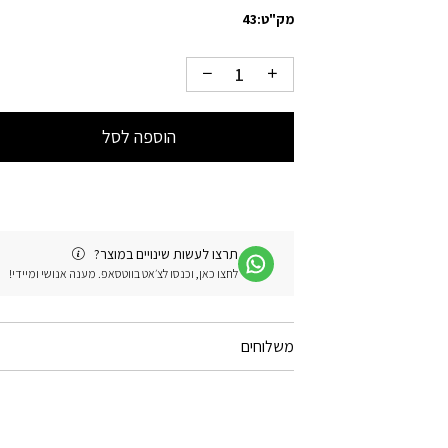
מק"ט:
43
הוספה לסל
תרצו לעשות שינויים במוצר?
לחצו כאן, וכנסו לצ׳אט בווטסאפ. מענה אנושי ומיידי!
משלוחים