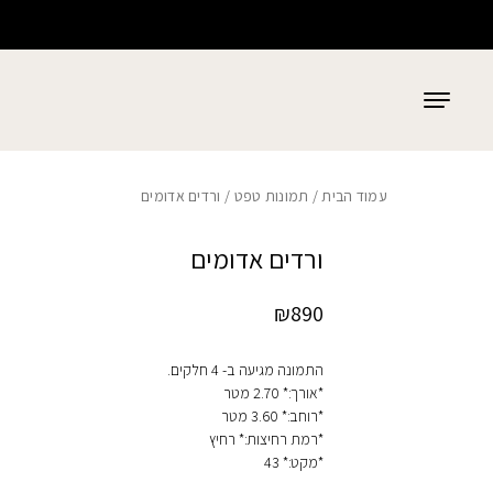
כמות ורדים אדומים
בחזרה למעלה
Skip to Content
עמוד הבית
/
תמונות טפט
/ ורדים אדומים
ורדים אדומים
₪
890
התמונה מגיעה ב- 4 חלקים.
*אורך:* 2.70 מטר
*רוחב:* 3.60 מטר
*רמת רחיצות:* רחיץ
*מקט:* 43