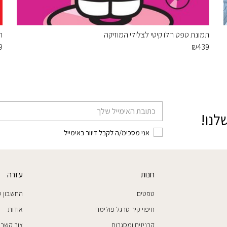
תמונת טפט הלו קיטי לצלילי המוזיקה
ת
9
₪
439
דוא׳׳ל
לנו!
אני מסכימ/ה לקבל דיוור באימייל
חנות
עזרה
טפטים
החשבון ש
חיפוי קיר סרגל פולימרי
אודות
קרניזים ומסגרות
צור קשר