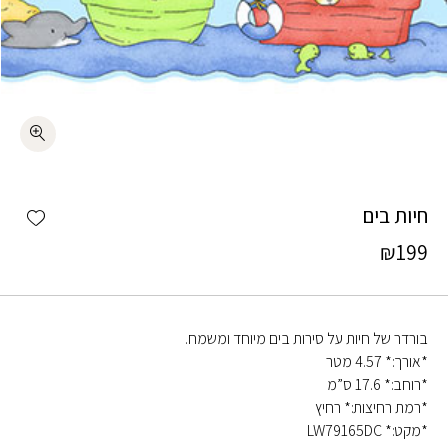
כמות חיות בים
shlist
חיות בים
₪
199
בורדר של חיות על סירות בים מיוחד ומשמח.
*אורך:* 4.57 מטר
*רוחב:* 17.6 ס”מ
*רמת רחיצות:* רחיץ
*מקט:* LW79165DC