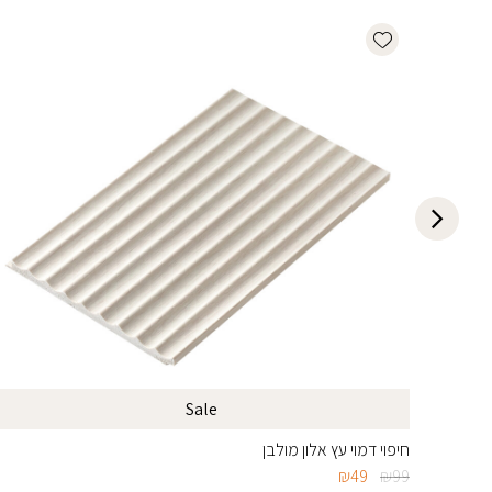
Add wishlist
Sale
חיפוי דמוי עץ אלון מולבן
המחיר
המחיר
₪
49
₪
99