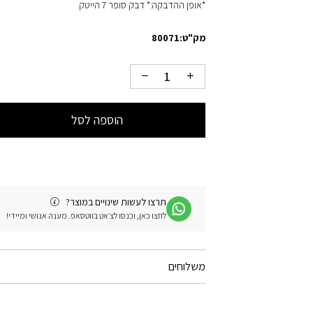
*אופן ההדבקה:* דבק סופר 7 הייטק
מק"ט:
80071
הוספה לסל
תרצו לעשות שינויים במוצר?
לחצו כאן, וכנסו לצ׳אט בווטסאפ. מענה אנושי ומיידי!
משלוחים