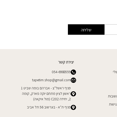
שליחה
יצירת קשר
לי
054-6988559
tapetim.shop@gmail.com
סניף ראשל"צ - אברהם בומה שביט 1
ראשון לציון מתחם יוקה פארק, קומה
שובות
2, יחידה C202 (מול איקאה)
ישות
סניף ת"א - בוגרשוב 56 תל אביב