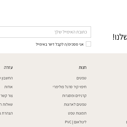
דוא׳׳ל
לנו!
אני מסכימ/ה לקבל דיוור באימייל
חנות
עזרה
טפטים
החשבון ש
חיפוי קיר סרגל פולימרי
אודות
קרניזים ומסגרות
צור קשר
טפטים לארונות
שאלות ת
תמונות טפט
הצהרת נג
לינולאום | PVC