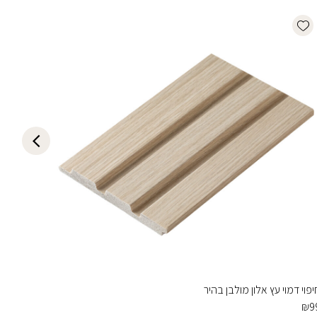
list
Add wishlist
יפוי דמוי עץ אלון מולבן בהיר
חיפוי דמ
₪
99
₪
9