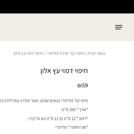
כמות חיפוי דמוי עץ אלון
בחזרה למעלה
Skip to Content
עמוד הבית
/
חיפוי קיר סרגל פולימרי
/ חיפוי דמוי עץ אלון
חיפוי דמוי עץ אלון
₪
59
חיפוי קיר פולימרי בגוונים שונים, מוצר מודרני ונוח להרכבה
*אורך:* 290 ס”מ
*רוחב:* 12 ס”מ (11.5 ס”מ נטו על קיר)
*סוג החומר:* פולימרי