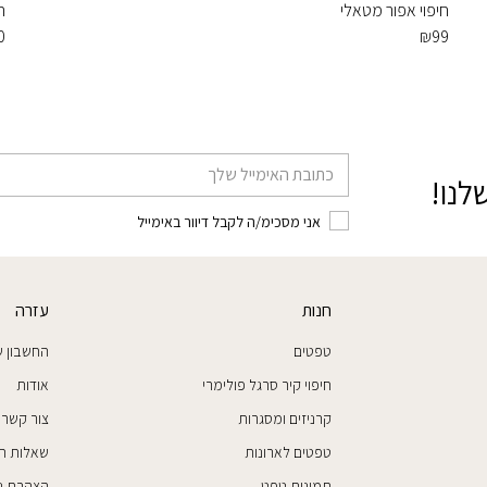
חיפוי אפור מטאלי
ח
0
₪
99
דוא׳׳ל
לנו!
אני מסכימ/ה לקבל דיוור באימייל
חנות
עזרה
טפטים
החשבון ש
חיפוי קיר סרגל פולימרי
אודות
קרניזים ומסגרות
צור קשר
טפטים לארונות
שאלות ת
תמונות טפט
הצהרת נג