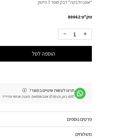
*אופן הדבקה:* דבק סופר 7 הייטק
מק"ט:
80062
הוספה לסל
תרצו לעשות שינויים במוצר?
לחצו כאן, וכנסו לצ׳אט בווטסאפ. מענה אנושי ומיידי!
פרטים נוספים
משלוחים