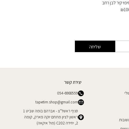
יפוי קיר לבן רחב
חיפוי דמ
₪
99
₪
10
שליחה
יצירת קשר
לי
054-6988559
tapetim.shop@gmail.com
סניף ראשל"צ - אברהם בומה שביט 1
ראשון לציון מתחם יוקה פארק, קומה
שובות
2, יחידה C202 (מול איקאה)
ישות