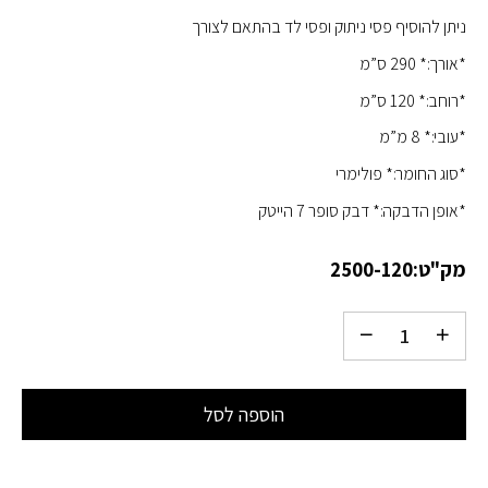
ניתן להוסיף פסי ניתוק ופסי לד בהתאם לצורך
*אורך:* 290 ס”מ
*רוחב:* 120 ס”מ
*עובי:* 8 מ”מ
*סוג החומר:* פולימרי
*אופן הדבקה:* דבק סופר 7 הייטק
מק"ט:
2500-120
הוספה לסל