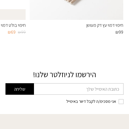
חיפוי דמוי עץ דק מעושן
חיפוי בולט דמוי 
המחיר
המחי
₪
69
₪
99
₪
99
המקורי
הנוכח
היה:
הוא:
₪69.
₪99.
הירשמו לניוזלטר שלנו!
דוא׳׳ל
שליחה
אני מסכימ/ה לקבל דיוור באימייל