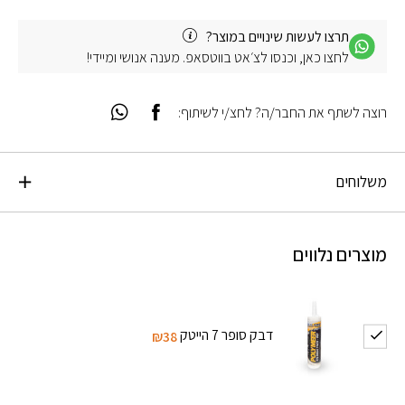
תרצו לעשות שינויים במוצר?
לחצו כאן, וכנסו לצ׳אט בווטסאפ. מענה אנושי ומיידי!
רוצה לשתף את החבר/ה? לחצ/י לשיתוף:
משלוחים
מוצרים נלווים
דבק סופר 7 הייטק
₪38