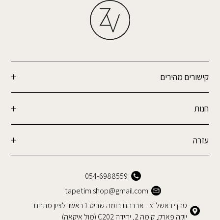
קישורים מהירים
חנות
עזרה
054-6988559
tapetim.shop@gmail.com
סניף ראשל"צ - אברהם בומה שביט 1 ראשון לציון מתחם
יוקה פארק, קומה 2, יחידה C202 (מול איקאה)