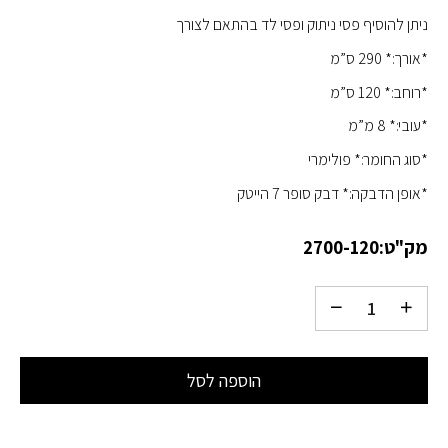
ניתן להוסיף פסי ניתוק ופסי לד בהתאם לצורך
*אורך:* 290 ס”מ
*רוחב:* 120 ס”מ
*עובי:* 8 מ”מ
*סוג החומר:* פולימרי
*אופן הדבקה:* דבק סופר 7 הייטק
מק"ט:
2700-120
הוספה לסל