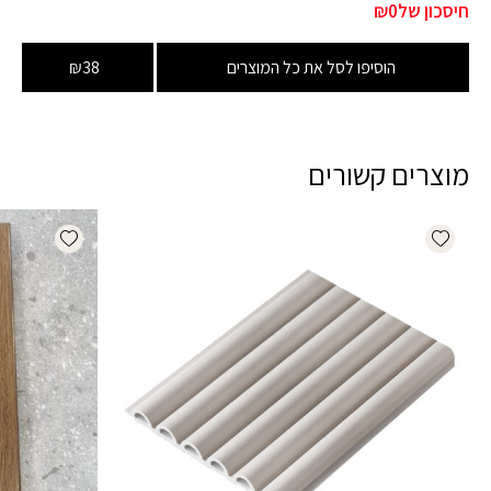
חיסכון של
₪0
הוסיפו לסל את כל המוצרים
₪38
מוצרים קשורים
dd wishlist
Add wishlist