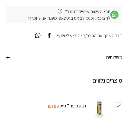
תרצו לעשות שינויים במוצר?
לחצו כאן, וכנסו לצ׳אט בווטסאפ. מענה אנושי ומיידי!
רוצה לשתף את החבר/ה? לחצ/י לשיתוף:
משלוחים
מוצרים נלווים
דבק סופר 7 הייטק
₪38