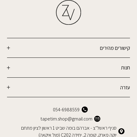
קישורים מהירים
חנות
עזרה
054-6988559
tapetim.shop@gmail.com
סניף ראשל"צ - אברהם בומה שביט 1 ראשון לציון מתחם
יוקה פארק, קומה 2, יחידה C202 (מול איקאה)