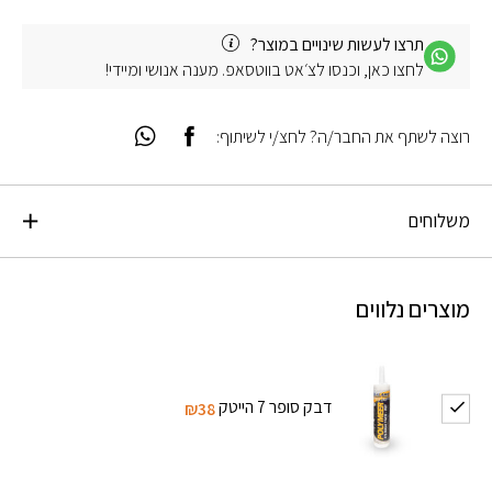
תרצו לעשות שינויים במוצר?
לחצו כאן, וכנסו לצ׳אט בווטסאפ. מענה אנושי ומיידי!
רוצה לשתף את החבר/ה? לחצ/י לשיתוף:
משלוחים
מוצרים נלווים
דבק סופר 7 הייטק
₪38