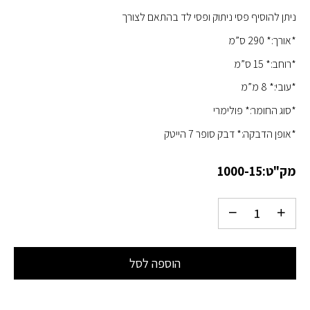
ניתן להוסיף פסי ניתוק ופסי לד בהתאם לצורך
*אורך:* 290 ס”מ
*רוחב:* 15 ס”מ
*עובי:* 8 מ”מ
*סוג החומר:* פולימרי
*אופן הדבקה:* דבק סופר 7 הייטק
מק"ט:
1000-15
הוספה לסל