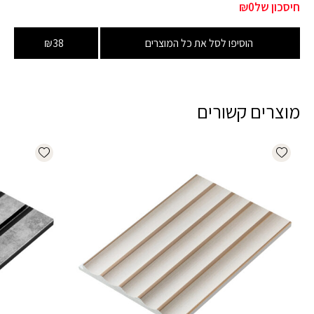
חיסכון של
₪0
הוסיפו לסל את כל המוצרים
₪38
מוצרים קשורים
dd wishlist
Add wishlist