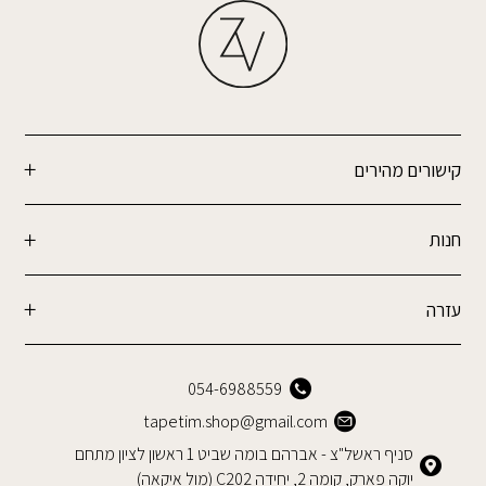
קישורים מהירים
חנות
עזרה
054-6988559
tapetim.shop@gmail.com
סניף ראשל"צ - אברהם בומה שביט 1 ראשון לציון מתחם
יוקה פארק, קומה 2, יחידה C202 (מול איקאה)