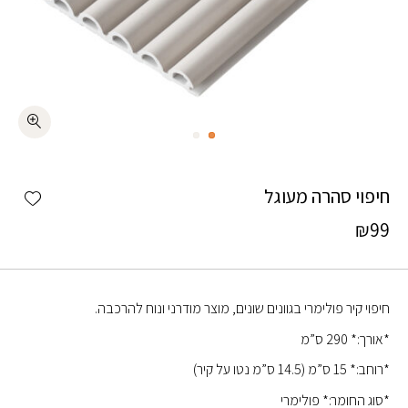
כמות חיפוי סהרה מעוגל
shlist
חיפוי סהרה מעוגל
₪
99
חיפוי קיר פולימרי בגוונים שונים, מוצר מודרני ונוח להרכבה.
*אורך:* 290 ס”מ
*רוחב:* 15 ס”מ (14.5 ס”מ נטו על קיר)
*סוג החומר:* פולימרי