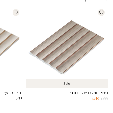
dd wishlist
Add wishlist
Sale
חיפוי דמוי עץ בשילוב רוז גולד
חיפוי דמוי עץ ב
המחיר
המחיר
₪
75
₪
49
₪
99
המקורי
הנוכחי
היה:
הוא:
₪49.
₪99.