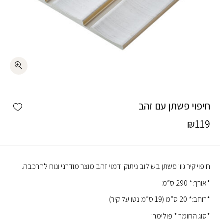
כמות חיפוי פשתן עם זהב
shlist
חיפוי פשתן עם זהב
₪
119
חיפוי קיר גוון פשתן בשילוב ניתוקי דמוי זהב מוצר מודרני ונוח להרכבה.
*אורך:* 290 ס”מ
*רוחב:* 20 ס”מ (19 ס”מ נטו על קיר)
*סוג החומר:* פולימרי