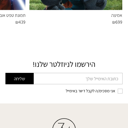
אמיצה
תמונת טפט אובי ו
₪
439
₪
699
הירשמו לניוזלטר שלנו!
דוא׳׳ל
שליחה
אני מסכימ/ה לקבל דיוור באימייל