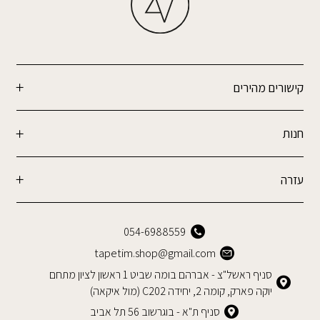
קישורים מהירים
חנות
עזרה
054-6988559
tapetim.shop@gmail.com
סניף ראשל"צ - אברהם בומה שביט 1 ראשון לציון מתחם
יוקה פארק, קומה 2, יחידה C202 (מול איקאה)
סניף ת"א - בוגרשוב 56 תל אביב