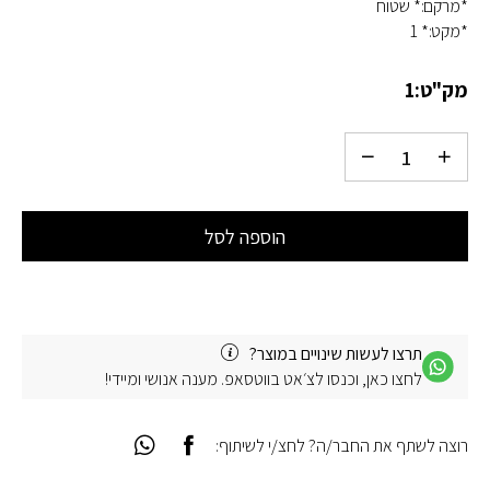
*מרקם:* שטוח
*מקט:* 1
מק"ט:
1
הוספה לסל
תרצו לעשות שינויים במוצר?
לחצו כאן, וכנסו לצ׳אט בווטסאפ. מענה אנושי ומיידי!
רוצה לשתף את החבר/ה? לחצ/י לשיתוף: