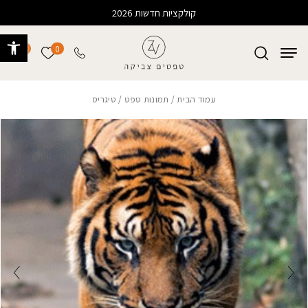
בחזרה למעלה
Skip to Content
קולקציות חדשות 2026
פתח 
0
0
הרשימה של
עמוד הבית
/
תמונות טפט
/ טיגריס