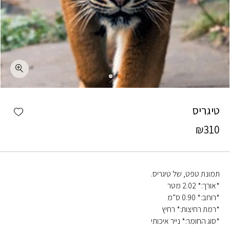
כמות טיגריס
shlist
טיגריס
₪
310
תמונת טפט, של טיגריס.
*אורך:* 2.02 מטר
*רוחב:* 0.90 ס”מ
*רמת רחיצות:* רחיץ
*סוג החומר:* נייר איכותי