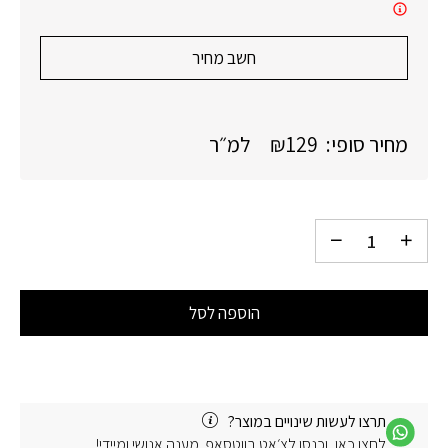
חשב מחיר
מחיר סופי:
129
₪
למ״ר
הוספה לסל
תרצו לעשות שינויים במוצר?
לחצו כאן, וכנסו לצ׳אט בווטסאפ. מענה אנושי ומיידי!