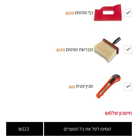
כף טפטים
₪30
מברשת טפטים
₪30
סכין יפנית
₪8
חיסכון של
₪0
הוסיפו לסל את כל המוצרים
₪113