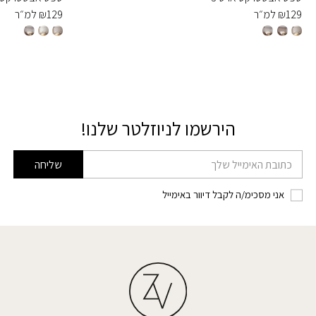
129
₪
למ״ר
129
₪
למ״ר
הירשמו לניוזלטר שלנו!
דוא׳׳ל
שליחה
אני מסכימ/ה לקבל דיוור באימייל