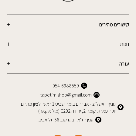
קישורים מהירים
חנות
עזרה
054-6988559
tapetim.shop@gmail.com
סניף ראשל"צ - אברהם בומה שביט 1 ראשון לציון מתחם
יוקה פארק, קומה 2, יחידה C202 (מול איקאה)
סניף ת"א - בוגרשוב 56 תל אביב