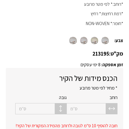
*רוחב:* לפי מטר מרובע
*רמת רחיצות:* רחיץ
*חומר:* NON-WOVEN
צבע:
מק"ט:
213195
זמן אספקה:
8 ימי עסקים
הכנס מידות של הקיר
* מחיר לפי מטר מרובע
רוחב
גובה
ס״מ
ס״מ
חובה להוסיף 10 ס"מ לגובה ולרוחב מהמידה המקורית של הקיר!