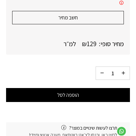
חשב מחיר
מחיר סופי:
129
₪
למ״ר
הוספה לסל
תרצו לעשות שינויים במוצר?
לחצו כאן, וכנסו לצ׳אט בווטסאפ. מענה אנושי ומיידי!