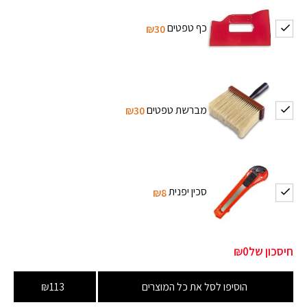
כף טפטים
₪30
מברשת טפטים
₪30
סכין יפנית
₪8
חיסכון של
₪0
הוסיפו לסל את כל המוצרים
₪113