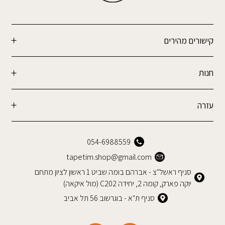
קישורים מהירים
חנות
עזרה
054-6988559
tapetim.shop@gmail.com
סניף ראשל"צ - אברהם בומה שביט 1 ראשון לציון מתחם
יוקה פארק, קומה 2, יחידה C202 (מול איקאה)
סניף ת"א - בוגרשוב 56 תל אביב