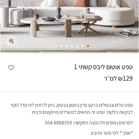
כמות טפט אוטום ליבס קשתי 1
shlist
טפט אוטום ליבס קשתי 1
129
₪
למ״ר
טפט עלים וגבעולים ברקע עדין במגוון צבעים, ניתן להזמין לפי גודל הקיר
לבקשת הלקוח. טפט זה מתאים למשרדים פרויקטים ולבית.
לפרטים נוספים ולהזמנה התקשרו: 054-6988559
*אורך:* לפי מטר מרובע