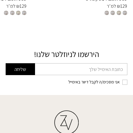
129
₪
למ״ר
129
₪
למ״ר
הירשמו לניוזלטר שלנו!
דוא׳׳ל
שליחה
אני מסכימ/ה לקבל דיוור באימייל