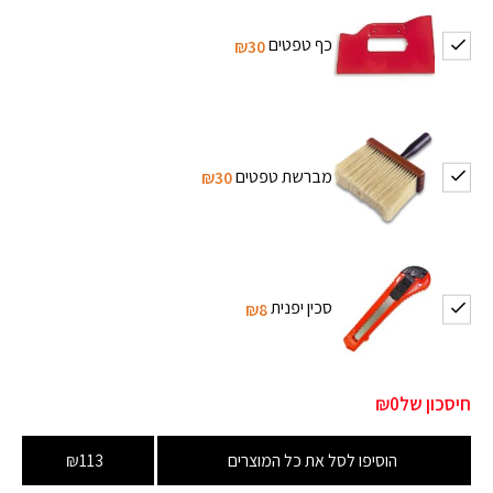
כף טפטים
₪30
מברשת טפטים
₪30
סכין יפנית
₪8
חיסכון של
₪0
הוסיפו לסל את כל המוצרים
₪113