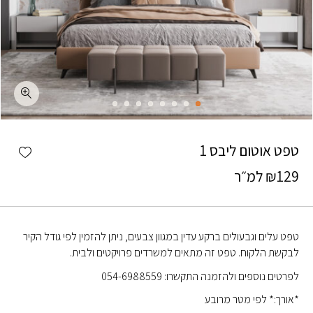
כמות טפט אוטום ליבס 1
shlist
טפט אוטום ליבס 1
129
₪
למ״ר
טפט עלים וגבעולים ברקע עדין במגוון צבעים, ניתן להזמין לפי גודל הקיר
לבקשת הלקוח. טפט זה מתאים למשרדים פרויקטים ולבית.
לפרטים נוספים ולהזמנה התקשרו: 054-6988559
*אורך:* לפי מטר מרובע