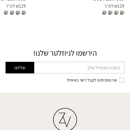
129
₪
למ״ר
129
₪
למ״ר
הירשמו לניוזלטר שלנו!
דוא׳׳ל
שליחה
אני מסכימ/ה לקבל דיוור באימייל