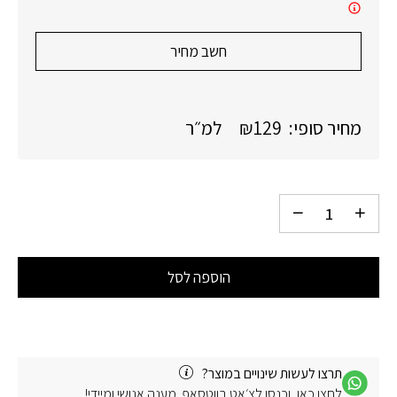
חשב מחיר
מחיר סופי:
129
₪
למ״ר
הוספה לסל
תרצו לעשות שינויים במוצר?
לחצו כאן, וכנסו לצ׳אט בווטסאפ. מענה אנושי ומיידי!