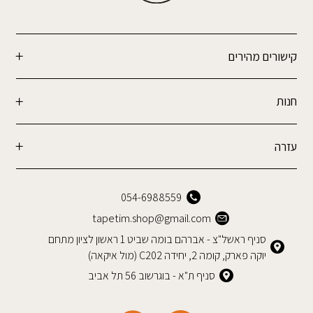
קישורים מהירים
חנות
עזרה
054-6988559
tapetim.shop@gmail.com
סניף ראשל"צ - אברהם בומה שביט 1 ראשון לציון מתחם
יוקה פארק, קומה 2, יחידה C202 (מול איקאה)
סניף ת"א - בוגרשוב 56 תל אביב