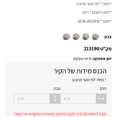
*רוחב:* לפי מטר מרובע
*רמת רחיצות:* רחיץ
*חומר:* NON-WOVEN
צבע:
מק"ט:
213190
זמן אספקה:
8 ימי עסקים
הכנס מידות של הקיר
* מחיר לפי מטר מרובע
רוחב
גובה
ס״מ
ס״מ
חובה להוסיף 10 ס"מ לגובה ולרוחב מהמידה המקורית של הקיר!