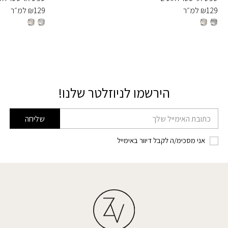
129
₪
למ״ר
129
₪
למ״ר
הירשמו לניוזלטר שלנו!
דוא׳׳ל
שליחה
אני מסכימ/ה לקבל דיוור באימייל