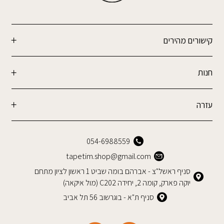
קישורים מהירים
חנות
עזרה
054-6988559
tapetim.shop@gmail.com
סניף ראשל"צ - אברהם בומה שביט 1 ראשון לציון מתחם
יוקה פארק, קומה 2, יחידה C202 (מול איקאה)
סניף ת"א - בוגרשוב 56 תל אביב