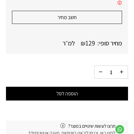
חשב מחיר
מחיר סופי:
129
₪
למ״ר
הוספה לסל
תרצו לעשות שינויים במוצר?
לחצו כאן, וכנסו לצ׳אט בווטסאפ. מענה אנושי ומיידי!