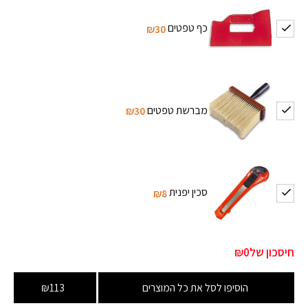
כף טפטים
₪30
מברשת טפטים
₪30
סכין יפנית
₪8
חיסכון של
₪0
הוסיפו לסל את כל המוצרים
₪113