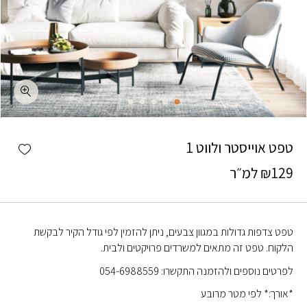
כמות טפט אוייסטר ולווט 1
shlist
טפט אוייסטר ולווט 1
129
₪
למ״ר
טפט צדפות גדולות במגוון צבעים, ניתן להזמין לפי גודל הקיר לבקשת
הלקוח. טפט זה מתאים למשרדים פרויקטים ולבית.
לפרטים נוספים ולהזמנה התקשרו: 054-6988559
*אורך:* לפי מטר מרובע