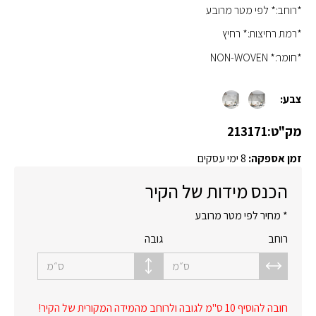
*רוחב:* לפי מטר מרובע
*רמת רחיצות:* רחיץ
*חומר:* NON-WOVEN
צבע:
מק"ט:
213171
זמן אספקה:
8 ימי עסקים
הכנס מידות של הקיר
* מחיר לפי מטר מרובע
רוחב
גובה
ס״מ
ס״מ
חובה להוסיף 10 ס"מ לגובה ולרוחב מהמידה המקורית של הקיר!