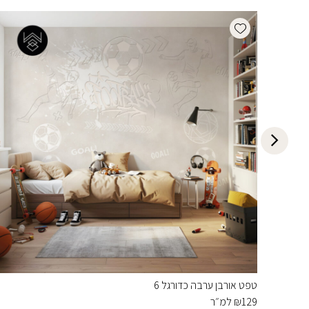
Add wishlist
טפט אורבן ערבה כדורגל 6
129
₪
למ״ר