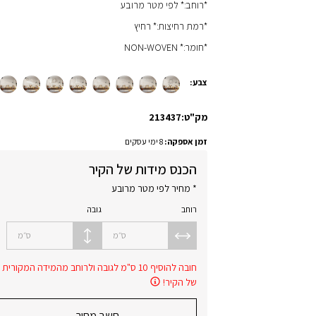
*רוחב:* לפי מטר מרובע
*רמת רחיצות:* רחיץ
*חומר:* NON-WOVEN
צבע:
מק"ט:
213437
זמן אספקה:
8 ימי עסקים
הכנס מידות של הקיר
* מחיר לפי מטר מרובע
רוחב
גובה
ס״מ
ס״מ
חובה להוסיף 10 ס"מ לגובה ולרוחב מהמידה המקורית
של הקיר!
חשב מחיר