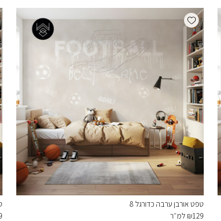
Add wishlist
טפט אורבן ערבה כדורגל 8
ט
129
₪
למ״ר
9