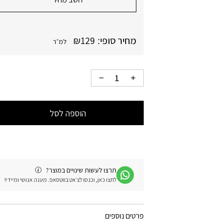
מחיר סופי:
129
₪
למ״ר
הוספה לסל
תרצו לעשות שינויים במוצר?
לחצו כאן, וכנסו לצ׳אט בווטסאפ. מענה אנושי ומיידי!
פרטים נוספים