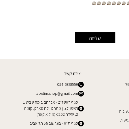
שליחה
יצירת קשר
לי
054-6988559
tapetim.shop@gmail.com
סניף ראשל"צ - אברהם בומה שביט 1
ראשון לציון מתחם יוקה פארק, קומה
שובות
2, יחידה C202 (מול איקאה)
ישות
סניף ת"א - בוגרשוב 56 תל אביב