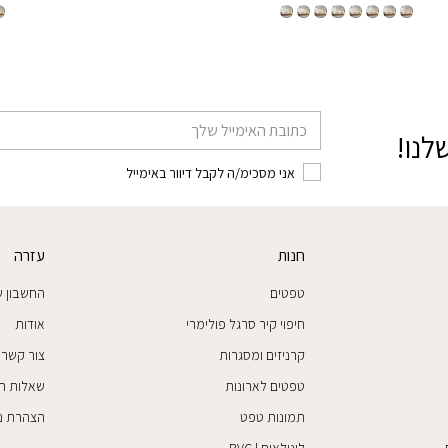
דוא׳׳ל
לנו!
אני מסכימ/ה לקבל דיוור באימייל
חנות
עזרה
טפטים
החשבון ש
חיפוי קיר סרגל פולימרי
אודות
קרניזים ומסגרות
צור קשר
טפטים לארונות
שאלות ת
תמונות טפט
הצהרת נג