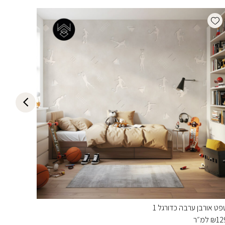
list
Add wishlist
פט אורבן ערבה כדורגל 1
טפט אורב
12
₪
למ״ר
129
₪
למ