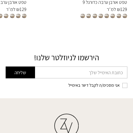
טפט אורבן ערבה כדורגל 9
טפט אורבן ערבה 
129
₪
למ״ר
129
₪
למ״ר
הירשמו לניוזלטר שלנו!
דוא׳׳ל
שליחה
אני מסכימ/ה לקבל דיוור באימייל