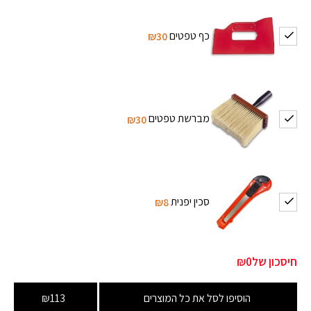
כף טפטים
₪30
מברשת טפטים
₪30
סכין יפנית
₪8
חיסכון של
₪0
הוסיפו לסל את כל המוצרים
₪113