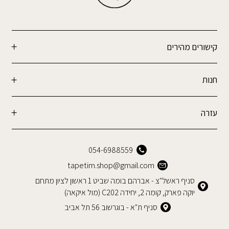
קישורים מהירים
חנות
עזרה
054-6988559
tapetim.shop@gmail.com
סניף ראשל"צ - אברהם בומה שביט 1 ראשון לציון מתחם
יוקה פארק, קומה 2, יחידה C202 (מול איקאה)
סניף ת"א - בוגרשוב 56 תל אביב