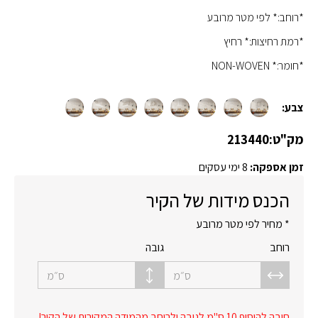
*רוחב:* לפי מטר מרובע
*רמת רחיצות:* רחיץ
*חומר:* NON-WOVEN
צבע:
מק"ט:
213440
זמן אספקה:
8 ימי עסקים
הכנס מידות של הקיר
* מחיר לפי מטר מרובע
רוחב
גובה
ס״מ
ס״מ
חובה להוסיף 10 ס"מ לגובה ולרוחב מהמידה המקורית של הקיר!