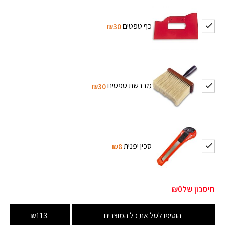
כף טפטים
₪30
מברשת טפטים
₪30
סכין יפנית
₪8
חיסכון של
₪0
הוסיפו לסל את כל המוצרים
₪113