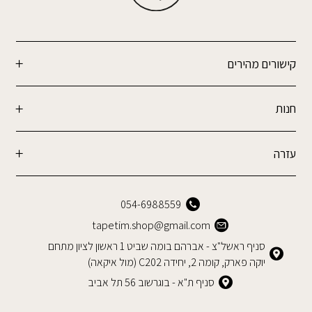
קישורים מהירים
חנות
עזרה
054-6988559
tapetim.shop@gmail.com
סניף ראשל"צ - אברהם בומה שביט 1 ראשון לציון מתחם
יוקה פארק, קומה 2, יחידה C202 (מול איקאה)
סניף ת"א - בוגרשוב 56 תל אביב