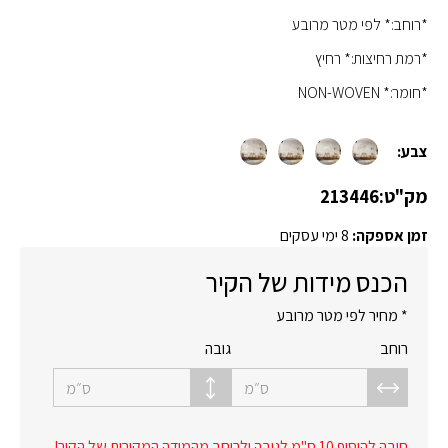
*רוחב:* לפי מטר מרובע
*רמת רחיצות:* רחיץ
*חומר:* NON-WOVEN
צבע:
מק"ט:
213446
זמן אספקה:
8 ימי עסקים
הכנס מידות של הקיר
* מחיר לפי מטר מרובע
רוחב
גובה
ס״מ
ס״מ
חובה להוסיף 10 ס"מ לגובה ולרוחב מהמידה המקורית של הקיר!