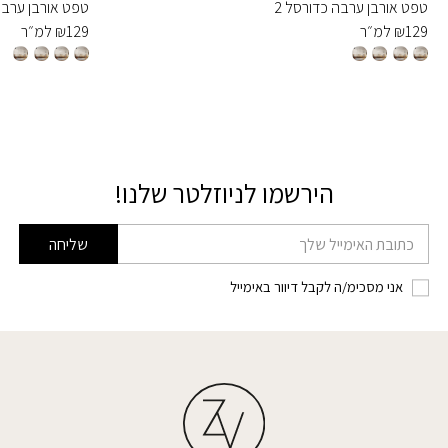
טפט אורבן ערבה כדורסל 2
טפט אורבן ערבה 
129
₪
למ״ר
129
₪
למ״ר
הירשמו לניוזלטר שלנו!
דוא׳׳ל
שליחה
אני מסכימ/ה לקבל דיוור באימייל