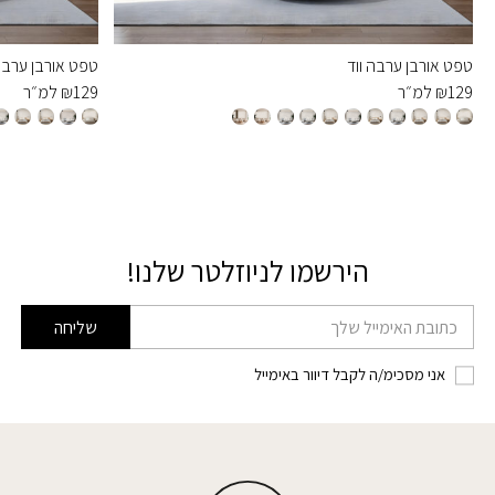
טפט אורבן ערבה ווד
טפט אורבן ערבה 
129
₪
למ״ר
129
₪
למ״ר
הירשמו לניוזלטר שלנו!
דוא׳׳ל
שליחה
אני מסכימ/ה לקבל דיוור באימייל