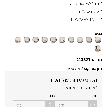
*רוחב:* לפי מטר מרובע
*רמת רחיצות:* רחיץ
*חומר:* NON-WOVEN
צבע:
מק"ט:
213327
זמן אספקה:
8 ימי עסקים
הכנס מידות של הקיר
* מחיר לפי מטר מרובע
רוחב
גובה
ס״מ
ס״מ