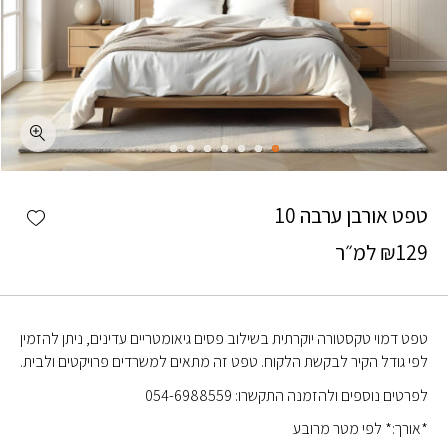
כמות טפט אורבן ערבה 10
shlist
טפט אורבן ערבה 10
129
₪
למ״ר
טפט דמוי טקסטורה יוקרתית בשילוב פסים גיאומטריים עדינים, ניתן להזמין
לפי גודל הקיר לבקשת הלקוח. טפט זה מתאים למשרדים פרויקטים ולבית.
לפרטים נוספים ולהזמנה התקשרו: 054-6988559
*אורך:* לפי מטר מרובע